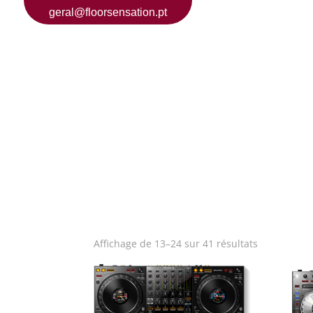
geral@floorsensation.pt
Affichage de 13–24 sur 41 résultats