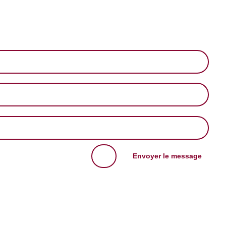
Entrer en contact
avec Floorsensation
=
8 + 13
Envoyer le message
+351 961 681 052 | geral@floorsensation.pt
Terms and Conditions
|
Privacy Policy