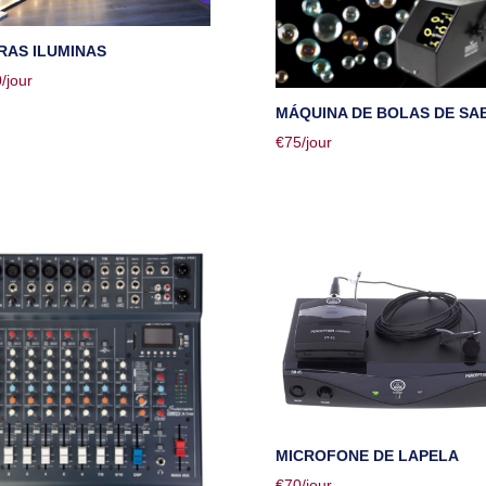
RAS ILUMINAS
0
/jour
MÁQUINA DE BOLAS DE SA
€
75
/jour
MICROFONE DE LAPELA
€
70
/jour